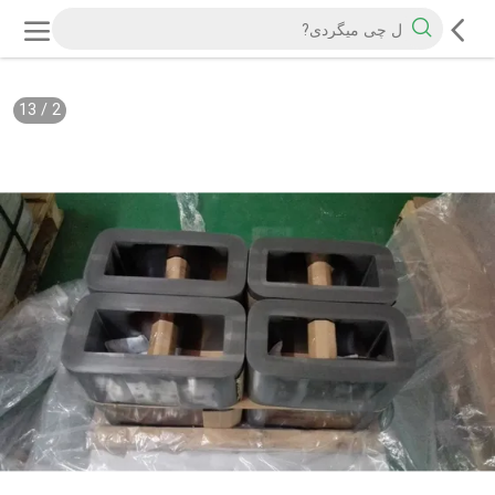
13
/
2