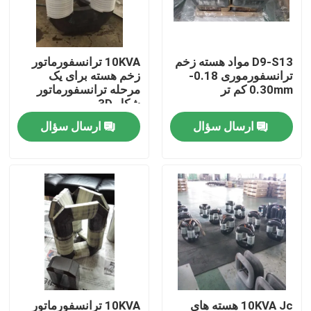
کارخانه تور
D9-S13 مواد هسته زخم
10KVA ترانسفورماتور
ترانسفورموری 0.18-
زخم هسته برای یک
کنترل کیفیت
0.30mm کم تر
مرحله ترانسفورماتور
شکل 3D
ارسال سؤال
ارسال سؤال
تماس با ما
درخواست نقل قول
ماشین سیم پیچ ترانسفورماتور
تجهیزات پردازش روغن ترانسفورم
کوره ترانسفورماتور
10KVA Jc هسته های
10KVA ترانسفورماتور