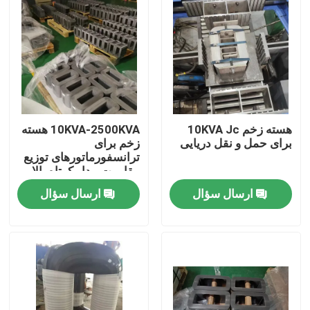
هسته زخم 10KVA Jc
10KVA-2500KVA هسته
برای حمل و نقل دریایی
زخم برای
ترانسفورماتورهای توزیع
مقاومت مدار کوتاه بالا
ارسال سؤال
ارسال سؤال
خانه
محصولات
دربارهی ما