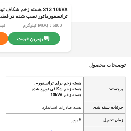
S13 10kVA هسته زخم شکاف 
ترانسفورماتور نصب شده در قط
MOQ：5000 کیلوگرم
قیمت：
بهترین قیمت
توضیحات محصول
هسته زخم برای ترانسفورم
,
برجسته:
هسته زخم شکافي توزیع شده
,
هسته زخم 10kVA
جزئیات بسته بندی
بسته صادرات استاندارد
زمان تحویل
5 روز