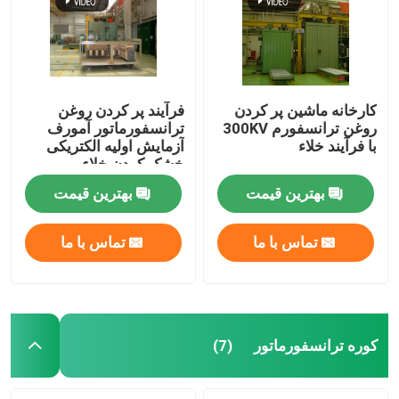
کارخانه ماشین پر کردن
فرآیند پر کردن روغن
روغن ترانسفورم 300KV
ترانسفورماتور آمورف
با فرآیند خلاء
آزمایش اولیه الکتریکی
خشک کردن خلاء
بهترین قیمت
بهترین قیمت
تماس با ما
تماس با ما
خانه
محصولات
کوره ترانسفورماتور
(7)
دربارهی ما