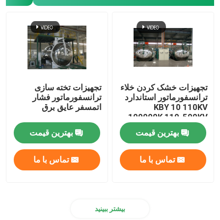
هسته های انباشته شده
یونی کور
هسته توروئیدی
تجهیزات خشک کردن خلاء
تجهیزات تخته سازی
ترانسفورماتور استاندارد
ترانسفورماتور فشار
KBY 10 110KV
اتمسفر عایق برق
هسته آمورف
100000K 110-500KV
بهترین قیمت
بهترین قیمت
ورق آلومینیومی ترانسفورم
تماس با ما
تماس با ما
ورق مس ترانسفورم
بیشتر ببینید
سیم آلومینیومی برای پیچ و خم ترانسفورم