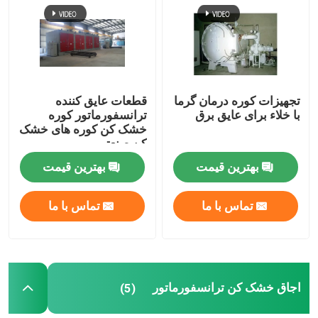
کارخانه تور
کنترل کیفیت
تجهیزات کوره درمان گرما
قطعات عایق کننده
با خلاء برای عایق برق
ترانسفورماتور کوره
خشک کن کوره های خشک
تماس با ما
کن صنعتی
بهترین قیمت
بهترین قیمت
درخواست نقل قول
تماس با ما
تماس با ما
ماشین سیم پیچ ترانسفورماتور
تجهیزات پردازش روغن ترانسفورم
اجاق خشک کن ترانسفورماتور
(5)
کوره ترانسفورماتور