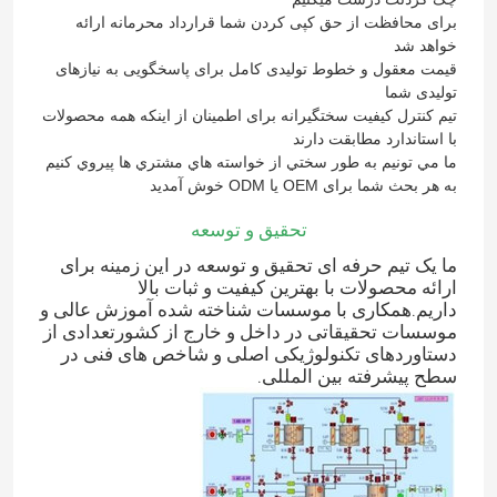
برای محافظت از حق کپی کردن شما قرارداد محرمانه ارائه
خواهد شد
کارخانه تور
قیمت معقول و خطوط تولیدی کامل برای پاسخگویی به نیازهای
تولیدی شما
تیم کنترل کیفیت سختگیرانه برای اطمینان از اینکه همه محصولات
کنترل کیفیت
با استاندارد مطابقت دارند
ما مي تونيم به طور سختي از خواسته هاي مشتري ها پيروي کنيم
به هر بحث شما برای OEM یا ODM خوش آمدید
تماس با ما
تحقیق و توسعه
ما یک تیم حرفه ای تحقیق و توسعه در این زمینه برای
درخواست نقل قول
ارائه محصولات با بهترین کیفیت و ثبات بالا
داریم.همکاری با موسسات شناخته شده آموزش عالی و
موسسات تحقیقاتی در داخل و خارج از کشورتعدادی از
ماشین سیم پیچ ترانسفورماتور
دستاوردهای تکنولوژیکی اصلی و شاخص های فنی در
سطح پیشرفته بین المللی.
تجهیزات پردازش روغن ترانسفورم
کوره ترانسفورماتور