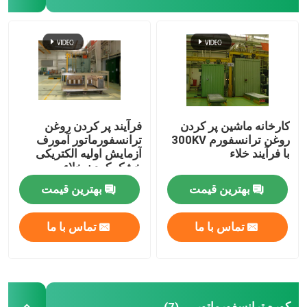
اجاق خشک کن ترانسفورماتور
ماشین ریز ریخته گری خلاء
دستگاه تزریق مخلوط کننده خلاء
کارخانه ماشین پر کردن
فرآیند پر کردن روغن
روغن ترانسفورم 300KV
ترانسفورماتور آمورف
با فرآیند خلاء
آزمایش اولیه الکتریکی
کوره ی گرمایش خلاء
خشک کردن خلاء
بهترین قیمت
بهترین قیمت
قالب گذاری خلاء
تماس با ما
تماس با ما
هسته زخم ترانسفورم
CRGO CRNGO
کوره ترانسفورماتور
(7)