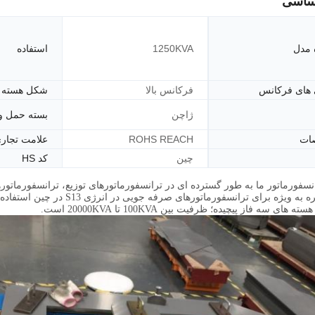
ساسی
 مدل
1250KVA
استفاده
 های فرکانس
فرکانس بالا
شکل هسته
ژاچن
بسته حمل و
ات
ROHS REACH
علامت تجار
چین
کد HS
سفورماتور ما به طور گسترده ای در ترانسفورماتورهای توزیع، ترانسفورماتوره
کنورترها و غیره به ویژه برای ت
 های سه فاز پیچیده؛ ظرفیت بین 100KVA تا 20000KVA است.