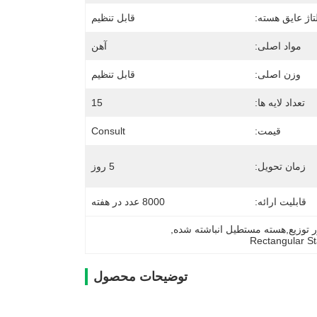
تاژ عایق هسته:
قابل تنظیم
مواد اصلی:
آهن
وزن اصلی:
قابل تنظیم
تعداد لایه ها:
15
قیمت:
Consult
زمان تحویل:
5 روز
قابلیت ارائه:
8000 عدد در هفته
ر توزیع,هسته مستطیل انباشته شده
, 
Rectangular S
توضیحات محصول