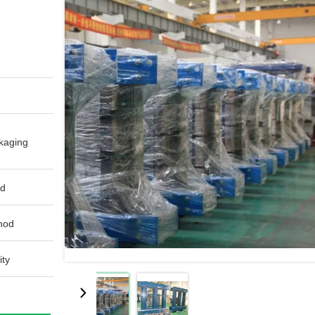
aging:
d:
od:
ty: