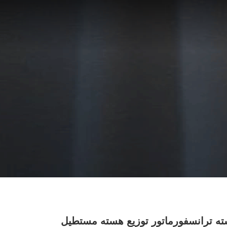
ته ترانسفورماتور توزیع هسته مستطیل