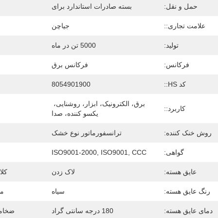
حمل و نقل:
بسته صادرات استاندارد برای
علامت تجاری::
جیاچن
تولید:
5000 تن در ماه
فرکانس:
فرکانس برق
کد HS::
8054901900
برق، الکترونیک، ابزار، روشنایی، 
کاربرد::
یکسو کننده، صدا
روش خنک کننده:
ترانسفورماتور نوع خشک
گواهی:
ISO9001-2000, ISO9001, CCC
عایق هسته:
لاک زدن
کلا
رنگ عایق هسته:
سیاه
مو
دمای عایق هسته:
180 درجه سانتی گراد
ضخامت