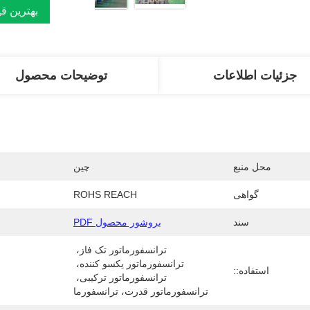
بهترین ق
جزئیات اطلاعات
توضیحات محصول
محل منبع
چین
گواهی
ROHS REACH
سند
بروشور محصول PDF
ترانسفورماتور تک فاز، 
ترانسفورماتور یکسو کننده، 
استفاده::
ترانسفورماتور ترکیبی، 
ترانسفورماتور قدرت، ترانسفورما