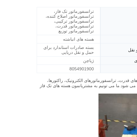
ترانسفورماتور تک فاز،
ترانسفورماتور اصلاح کننده،
ترانسفورماتور ترکیبی،
ترانسفورماتور قدرت،
ترانسفورماتور توزیع
هسته های انباشته
بسته صادرات استاندارد برای
 نقل
حمل و نقل دریایی
ی
ژیاچن
8054901900
ای قدرت، ترانسفورماتورهای الکترونیک، راکتورها،
رانسفورماتورهای صرفه جویی در انرژی S13 در چین استفاده می شود.ما می تونیم به مشتریانمون هسته های تک فاز