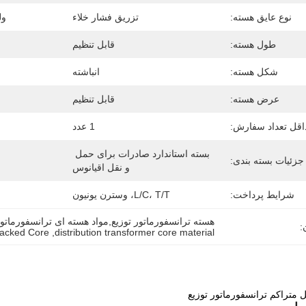
نوع عایق هسته:
تزریق فشار خلاء
ول
طول هسته:
قابل تنظیم
شکل هسته:
انباشته
عرض هسته:
قابل تنظیم
اقل تعداد سفارش:
1 عدد
بسته استاندارد صادرات برای حمل 
جزئیات بسته بندی:
و نقل اقیانوس
شرایط پرداخت:
L/C، T/T، وسترن یونیون
هسته ترانسفورماتور توزیع,مواد هسته ای ترانسفورماتو
:
tacked Core
, 
distribution transformer core material
متراکم ترانسفورماتور توزیع