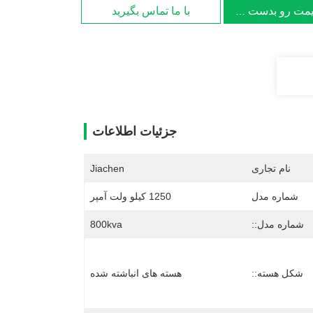
یمت رو بدست بیار
با ما تماس بگیرید
جزئیات اطلاعات
نام تجاری
Jiachen
شماره مدل
1250 کیلو ولت آمپر
شماره مدل::
800kva
شکل هسته::
هسته های انباشته شده