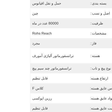
بسته بندی::
حمل و نقل اقیانوس
اصل و نسب::
چین
ظرفیت::
80000 عدد در ماه
مشخصات::
Rohs Reach
فاز::
مجرد
هسته::
ترانسفورماتور آلیاژی آمورف
نوع پیچ و تاب::
ترانسفورماتور چند سیم پیچ
ارتفاع هسته:
قابل تنظیم
س عایق هسته:
کلاس F
اد عایق هسته:
رزین اپوکسی
 عایق هسته:
قابل تنظیم