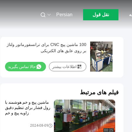
ه
نقل قول
Persian
100 ماشین پیچ CNC برای ترانسفورماتور ولتاژ
بر روی عایق های الکتریکی
اطلاعات بیشتر
حالا تماس بگیرید
فیلم های مرتبط
ماشین پیچ و خم هوشمند با
رول فشار برای تنظیم دقیق
زاویه پیچ و خم
ماشین سیم پیچ ترانسفورماتور
2024-08-09
00:25