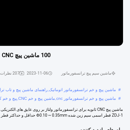
100 ماشین پیچ CNC برای ترانسفورماتور ولتاژ بر روی عایق های الکتریکی
ماشین سیم پیچ ترانسفورماتور
2023-11-06
207 نظرات
#
ماشین پیچ و خم ترانسفورماتور اتوماتیک,راهنمای ماشین پیچ و تاب تر
#
ماشین پیچ و خم ترانسفورماتور cnc,ماشین پیچ و خم CNC,پیچ و خم کردن CNC
ZDJ-1 قطر اسمی سیم زین شده Φ0.10 ~ 0.35mm حداقل و حداکثر قطر کو...
پیام های بازدید کننده