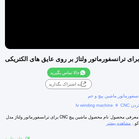
حالا تماس بگیرید
به اشتراک بگذارید
انسفورماتور,ماشین پیچ و خم
lv winding machine
#
ماشین پیچ CNC ثانویه برای ترانسفورماتور ولتاژ بر روی عایق های الکتریکی معرفی محصول: نام محصول ماشین پیچ CNC برای ترانسفورماتور ولتاژ مدل
مشاهده بیشتر
پيغام بذاريد